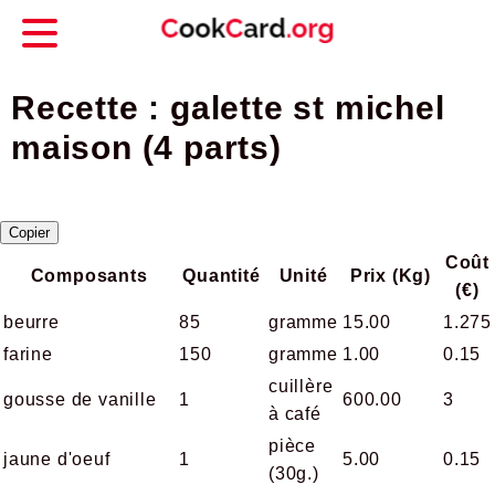
Recette : galette st michel
maison (4 parts)
Copier
Coût
Composants
Quantité
Unité
Prix (Kg)
(€)
beurre
85
gramme
15.00
1.275
farine
150
gramme
1.00
0.15
cuillère
gousse de vanille
1
600.00
3
à café
pièce
jaune d'oeuf
1
5.00
0.15
(30g.)