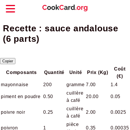
Recette : sauce andalouse
(6 parts)
Copier
Coût
Composants
Quantité
Unité
Prix (Kg)
(€)
mayonnaise
200
gramme
7.00
1.4
cuillère
piment en poudre
0.50
20.00
0.05
à café
cuillère
poivre noir
0.25
2.00
0.0025
à café
pièce
poivron
1
0.35
0.00035