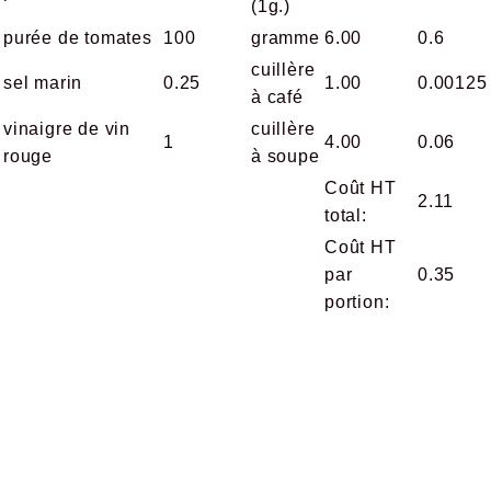
(1g.)
purée de tomates
100
gramme
6.00
0.6
cuillère
sel marin
0.25
1.00
0.00125
à café
vinaigre de vin
cuillère
1
4.00
0.06
rouge
à soupe
Coût HT
2.11
total:
Coût HT
par
0.35
portion: