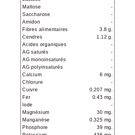
Maltose
-
Saccharose
-
Amidon
-
Fibres alimentaires
3.8 g.
Cendres
1.12 g.
Acides organiques
-
AG saturés
-
AG monoinsaturés
-
AG polyinsaturés
-
Calcium
6 mg.
Chlorure
-
Cuivre
0.207 mg.
Fer
0.43 mg.
Iode
-
Magnésium
30 mg.
Manganèse
0.325 mg.
Phosphore
39 mg.
Potassium
436 mg.