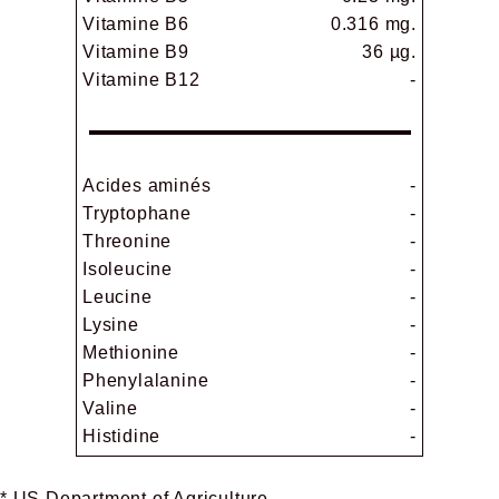
Vitamine B6
0.316 mg.
Vitamine B9
36 µg.
Vitamine B12
-
Acides aminés
-
Tryptophane
-
Threonine
-
Isoleucine
-
Leucine
-
Lysine
-
Methionine
-
Phenylalanine
-
Valine
-
Histidine
-
* US Department of Agriculture