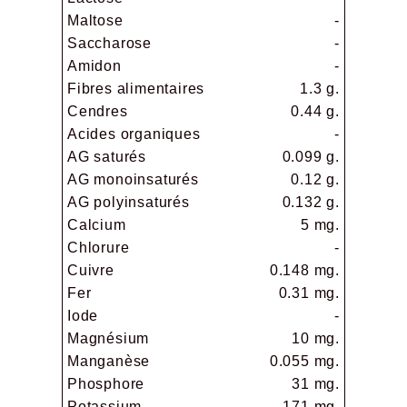
Maltose
-
Saccharose
-
Amidon
-
Fibres alimentaires
1.3 g.
Cendres
0.44 g.
Acides organiques
-
AG saturés
0.099 g.
AG monoinsaturés
0.12 g.
AG polyinsaturés
0.132 g.
Calcium
5 mg.
Chlorure
-
Cuivre
0.148 mg.
Fer
0.31 mg.
Iode
-
Magnésium
10 mg.
Manganèse
0.055 mg.
Phosphore
31 mg.
Potassium
171 mg.