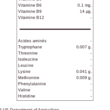
Vitamine B6
0.1 mg.
Vitamine B9
14 µg.
Vitamine B12
-
Acides aminés
-
Tryptophane
0.007 g.
Threonine
-
Isoleucine
-
Leucine
-
Lysine
0.041 g.
Methionine
0.009 g.
Phenylalanine
-
Valine
-
Histidine
-
* US Department of Agriculture