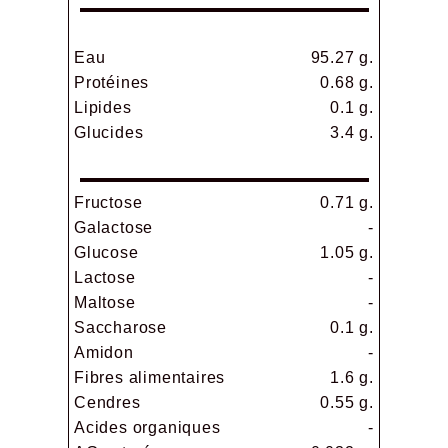
Eau
95.27 g.
Protéines
0.68 g.
Lipides
0.1 g.
Glucides
3.4 g.
Fructose
0.71 g.
Galactose
-
Glucose
1.05 g.
Lactose
-
Maltose
-
Saccharose
0.1 g.
Amidon
-
Fibres alimentaires
1.6 g.
Cendres
0.55 g.
Acides organiques
-