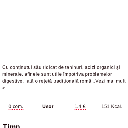
Cu conținutul său ridicat de taninuri, acizi organici și
minerale, afinele sunt utile împotriva problemelor
digestive. Iată o rețetă tradițională româ
...Vezi mai mult
>
0 com.
Usor
1.4 €
151 Kcal.
Timp