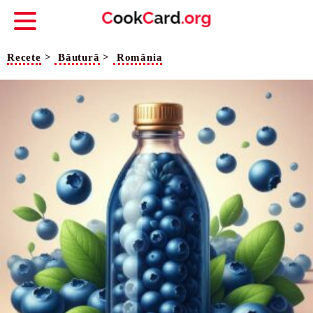
Recete
>
Băutură
>
România