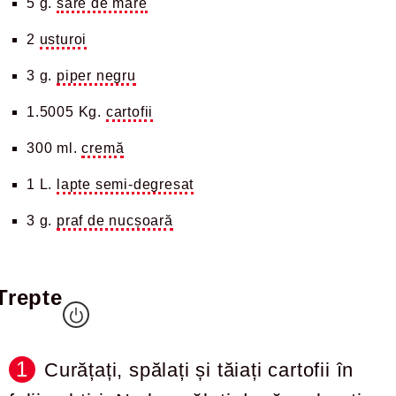
5 g.
sare de mare
2
usturoi
3 g.
piper negru
1.5005 Kg.
cartofii
300 ml.
cremă
1 L.
lapte semi-degresat
3 g.
praf de nucșoară
Trepte
Curățați, spălați și tăiați cartofii în