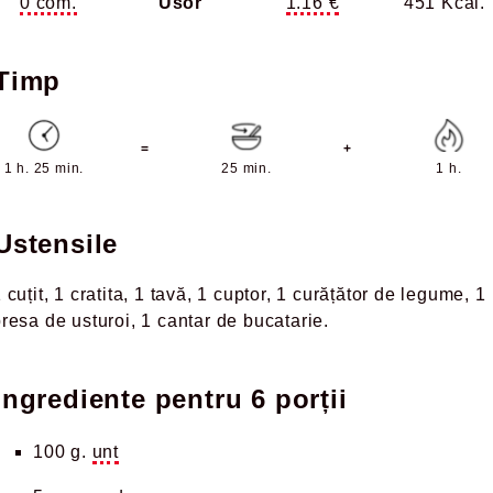
0 com.
Usor
1.16 €
451 Kcal.
Timp
=
+
1 h. 25 min.
25 min.
1 h.
Ustensile
 cuțit
1 cratita
1 tavă
1 cuptor
1 curățător de legume
1
resa de usturoi
1 cantar de bucatarie
Ingrediente pentru
6 porții
100 g.
unt