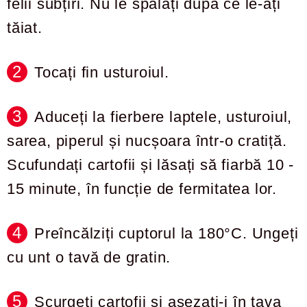
felii subțiri. Nu le spălați după ce le-ați
tăiat.
Tocați fin usturoiul.
Aduceți la fierbere laptele, usturoiul,
sarea, piperul și nucșoara într-o cratiță.
Scufundați cartofii și lăsați să fiarbă 10 -
15 minute, în funcție de fermitatea lor.
Preîncălziți cuptorul la 180°C. Ungeți
cu unt o tavă de gratin.
Scurgeți cartofii și așezați-i în tava