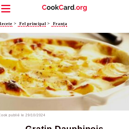
Recete
>
Fel principal
>
Franța
Cook publié le
29/10/2024
Gratin Dauphinois