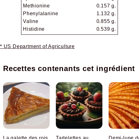
Methionine
0.157 g.
Phenylalanine
1.132 g.
Valine
0.855 g.
Histidine
0.539 g.
* US Department of Agriculture
Recettes contenants cet ingrédient
La galette des rois
Tartelettes au
Demi-lune des rois, à