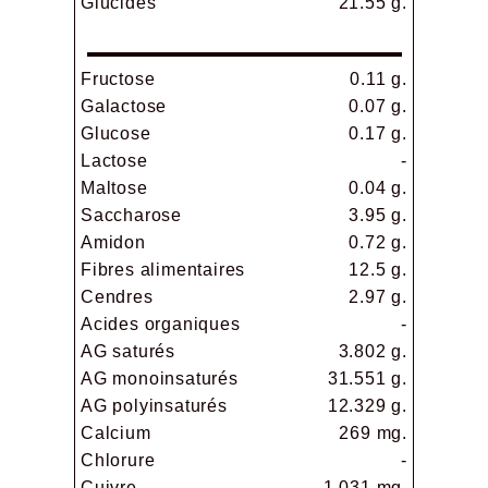
Glucides
21.55 g.
Fructose
0.11 g.
Galactose
0.07 g.
Glucose
0.17 g.
Lactose
-
Maltose
0.04 g.
Saccharose
3.95 g.
Amidon
0.72 g.
Fibres alimentaires
12.5 g.
Cendres
2.97 g.
Acides organiques
-
AG saturés
3.802 g.
AG monoinsaturés
31.551 g.
AG polyinsaturés
12.329 g.
Calcium
269 mg.
Chlorure
-
Cuivre
1.031 mg.