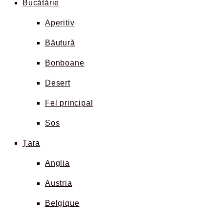
Bucătărie
Aperitiv
Băutură
Bonboane
Desert
Fel principal
Sos
Țara
Anglia
Austria
Belgique