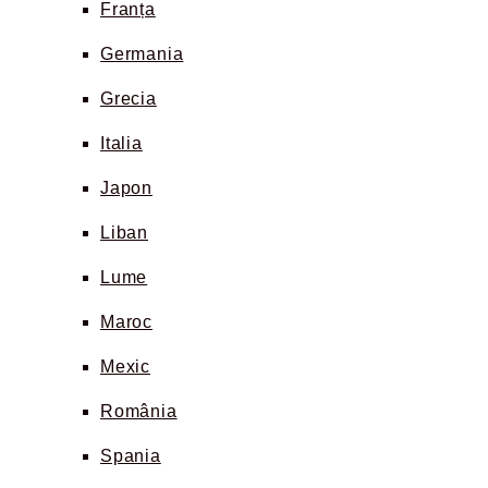
Franța
Germania
Grecia
Italia
Japon
Liban
Lume
Maroc
Mexic
România
Spania