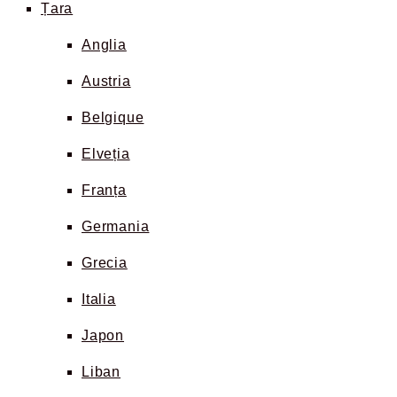
Țara
Anglia
Austria
Belgique
Elveția
Franța
Germania
Grecia
Italia
Japon
Liban