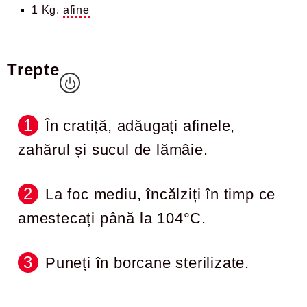
1 Kg.
afine
Trepte
În cratiță, adăugați afinele,
zahărul și sucul de lămâie.
La foc mediu, încălziți în timp ce
amestecați până la 104°C.
Puneți în borcane sterilizate.