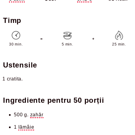
Timp
=
+
30 min.
5 min.
25 min.
Ustensile
1 cratita
Ingrediente pentru
50 porții
500 g.
zahăr
1
lămâie