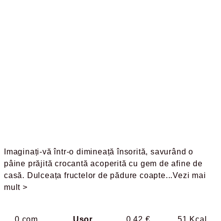
Imaginați-vă într-o dimineață însorită, savurând o
pâine prăjită crocantă acoperită cu gem de afine de
casă. Dulceața fructelor de pădure coapte
...Vezi mai
mult >
0 com.
Usor
0.42 €
51 Kcal.