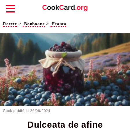
Recete
>
Bonboane
>
Franța
Cook publié le
20/08/2024
Dulceata de afine