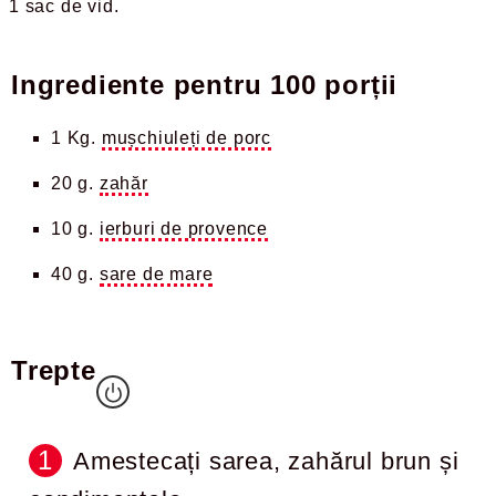
1 sac de vid
Ingrediente pentru
100 porții
1 Kg.
mușchiuleți de porc
20 g.
zahăr
10 g.
ierburi de provence
40 g.
sare de mare
Trepte
Amestecați sarea, zahărul brun și