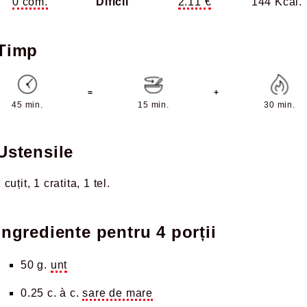
0 com.
Dificil
2.11 €
144 Kcal.
Timp
=
+
45 min.
15 min.
30 min.
Ustensile
 cuțit
1 cratita
1 tel
Ingrediente pentru
4 porții
50 g.
unt
0.25 c. à c.
sare de mare