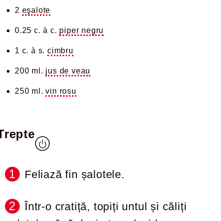
2
eşalote
0.25 c. à c.
piper negru
1 c. à s.
cimbru
200 ml.
jus de veau
250 ml.
vin rosu
Trepte
Feliază fin șalotele.
Într-o cratiță, topiți untul și căliți