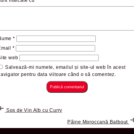
sunt marcate cu
*
Nume
*
Email
*
Site web
Salvează-mi numele, emailul și site-ul web în acest
avigator pentru data viitoare când o să comentez.
Sos de Vin Alb cu Curry
Pâine Moroccană Batbout