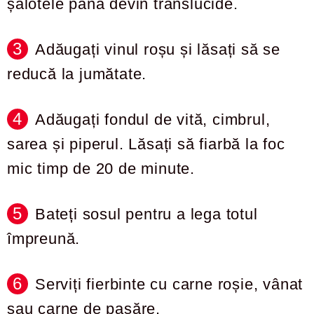
șalotele până devin translucide.
Adăugați vinul roșu și lăsați să se
reducă la jumătate.
Adăugați fondul de vită, cimbrul,
sarea și piperul. Lăsați să fiarbă la foc
mic timp de 20 de minute.
Bateți sosul pentru a lega totul
împreună.
Serviți fierbinte cu carne roșie, vânat
sau carne de pasăre.