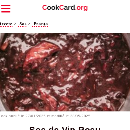
Recete
>
Sos
>
Franța
Cook publié le
27/01/2025
et modifié le 28/05/2025
Sos de Vin Roșu