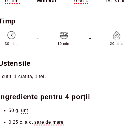
0 com.
Moderat
0.56 €
182 Kcal.
Timp
=
+
30 min.
10 min.
20 min.
Ustensile
 cuțit
1 cratita
1 tel
Ingrediente pentru
4 porții
50 g.
unt
0.25 c. à c.
sare de mare