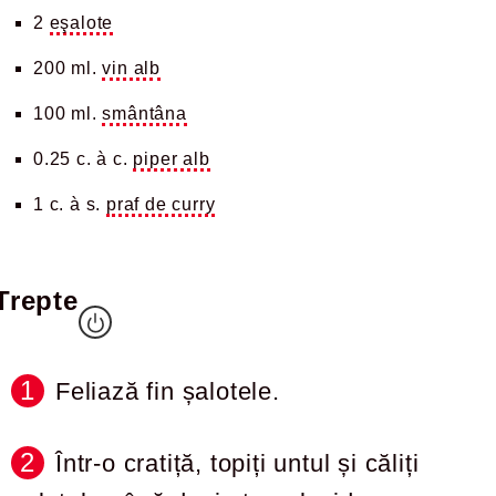
2
eşalote
200 ml.
vin alb
100 ml.
smântâna
0.25 c. à c.
piper alb
1 c. à s.
praf de curry
Trepte
Feliază fin șalotele.
Într-o cratiță, topiți untul și căliți