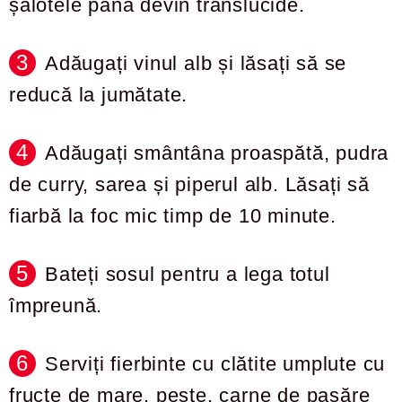
șalotele până devin translucide.
Adăugați vinul alb și lăsați să se
reducă la jumătate.
Adăugați smântâna proaspătă, pudra
de curry, sarea și piperul alb. Lăsați să
fiarbă la foc mic timp de 10 minute.
Bateți sosul pentru a lega totul
împreună.
Serviți fierbinte cu clătite umplute cu
fructe de mare, pește, carne de pasăre