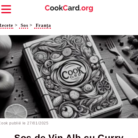
Recete
>
Sos
>
Franța
Cook publié le
27/01/2025
Sos de Vin Alb cu Curry