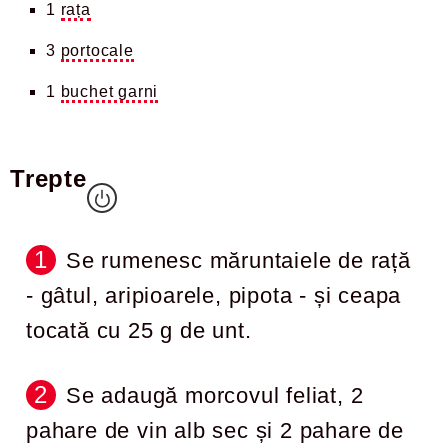
1
rața
3
portocale
1
buchet garni
Trepte
Se rumenesc măruntaiele de rață
- gâtul, aripioarele, pipota - și ceapa
tocată cu 25 g de unt.
Se adaugă morcovul feliat, 2
pahare de vin alb sec și 2 pahare de