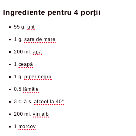
Ingrediente pentru
4 porții
55 g.
unt
1 g.
sare de mare
200 ml.
apă
1
ceapă
1 g.
piper negru
0.5
lămâie
3 c. à s.
alcool la 40°
200 ml.
vin alb
1
morcov