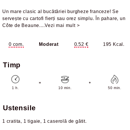
Un mare clasic al bucătăriei burgheze franceze! Se
servește cu cartofi fierți sau orez simplu. În pahare, un
Côte de Beaune.
...Vezi mai mult >
0 com.
Moderat
0.52 €
195 Kcal.
Timp
=
+
1 h.
10 min.
50 min.
Ustensile
1 cratita
1 tigaie
1 caserolă de gătit