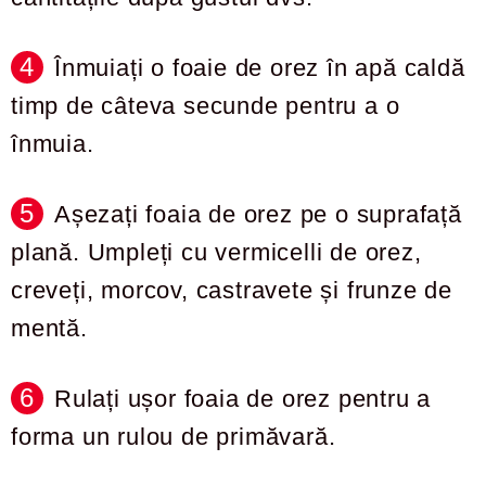
Înmuiați o foaie de orez în apă caldă
timp de câteva secunde pentru a o
înmuia.
Așezați foaia de orez pe o suprafață
plană. Umpleți cu vermicelli de orez,
creveți, morcov, castravete și frunze de
mentă.
Rulați ușor foaia de orez pentru a
forma un rulou de primăvară.