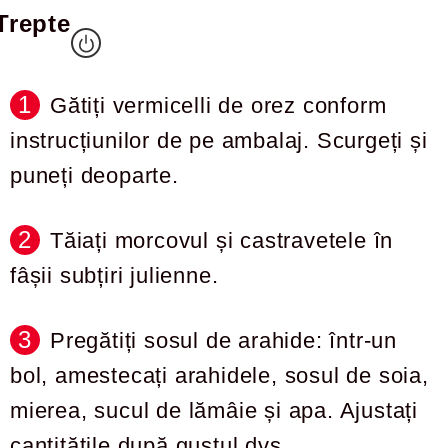
Trepte
Gătiți vermicelli de orez conform
instrucțiunilor de pe ambalaj. Scurgeți și
puneți deoparte.
Tăiați morcovul și castravetele în
fâșii subțiri julienne.
Pregătiți sosul de arahide: într-un
bol, amestecați arahidele, sosul de soia,
mierea, sucul de lămâie și apa. Ajustați
cantitățile după gustul dvs.