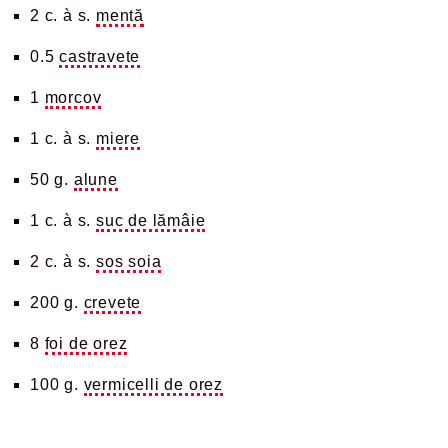
2 c. à s.
mentă
0.5
castravete
1
morcov
1 c. à s.
miere
50 g.
alune
1 c. à s.
suc de lămâie
2 c. à s.
sos soia
200 g.
crevete
8
foi de orez
100 g.
vermicelli de orez