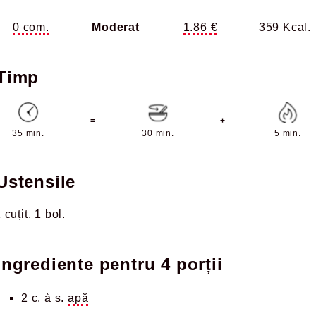
0 com.
Moderat
1.86 €
359 Kcal.
Timp
=
+
35 min.
30 min.
5 min.
Ustensile
 cuțit
1 bol
Ingrediente pentru
4 porții
2 c. à s.
apă