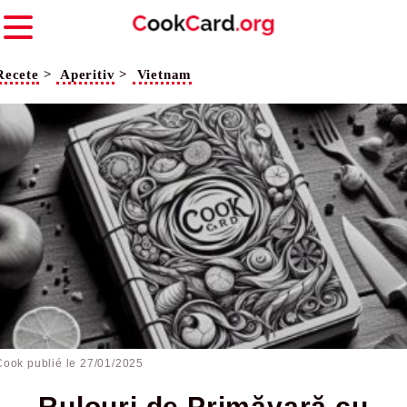
Recete
>
Aperitiv
>
Vietnam
Cook publié le
27/01/2025
Rulouri de Primăvară cu