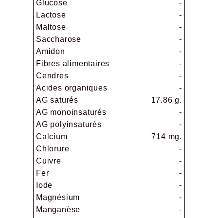
Glucose
-
Lactose
-
Maltose
-
Saccharose
-
Amidon
-
Fibres alimentaires
-
Cendres
-
Acides organiques
-
AG saturés
17.86 g.
AG monoinsaturés
-
AG polyinsaturés
-
Calcium
714 mg.
Chlorure
-
Cuivre
-
Fer
-
Iode
-
Magnésium
-
Manganèse
-