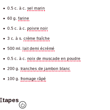
0.5 c. à c.
sel marin
60 g.
farine
0.5 c. à c.
poivre noir
3 c. à s.
crème fraîche
500 ml.
lait demi écrémé
0.5 c. à c.
noix de muscade en poudre
200 g.
tranches de jambon blanc
100 g.
fromage râpé
Etapes