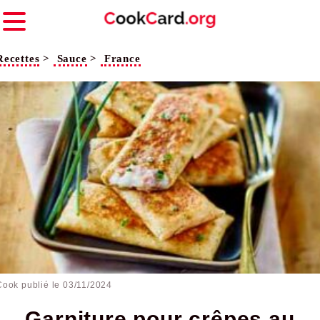
Recettes
>
Sauce
>
France
Cook publié le
03/11/2024
Garniture pour crêpes au