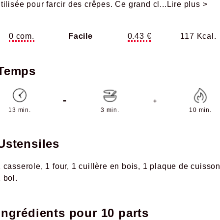
tilisée pour farcir des crêpes. Ce grand cl
...Lire plus >
0 com.
Facile
0.43 €
117 Kcal.
Temps
=
+
13 min.
3 min.
10 min.
Ustensiles
1 casserole
1 four
1 cuillère en bois
1 plaque de cuisso
 bol
Ingrédients pour
10 parts