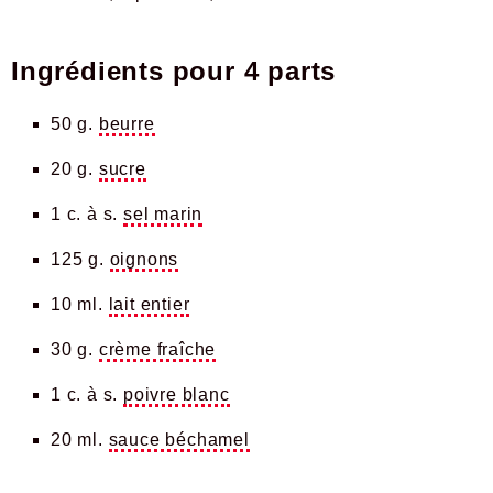
Ingrédients pour
4 parts
50 g.
beurre
20 g.
sucre
1 c. à s.
sel marin
125 g.
oignons
10 ml.
lait entier
30 g.
crème fraîche
1 c. à s.
poivre blanc
20 ml.
sauce béchamel