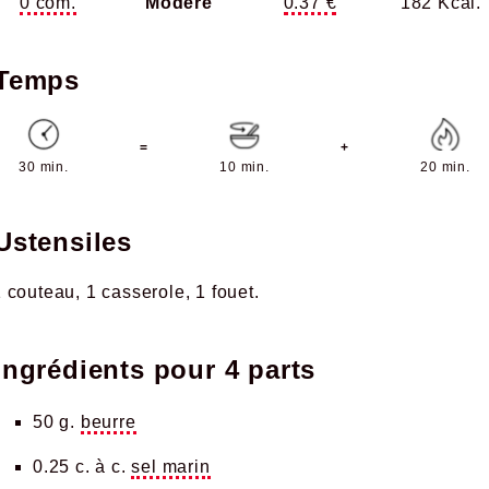
0 com.
Modéré
0.37 €
182 Kcal.
Temps
=
+
30 min.
10 min.
20 min.
Ustensiles
1 couteau
1 casserole
1 fouet
Ingrédients pour
4 parts
50 g.
beurre
0.25 c. à c.
sel marin