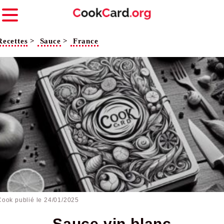
Recettes
>
Sauce
>
France
Cook publié le
24/01/2025
Sauce vin blanc