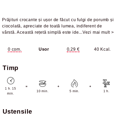
Prăjituri crocante și ușor de făcut cu fulgi de porumb și
ciocolată, apreciate de toată lumea, indiferent de
vârstă. Această rețetă simplă este ide
...Vezi mai mult >
0 com.
Usor
0.29 €
40 Kcal.
Timp
=
+
+
1 h. 15
10 min.
5 min.
1 h.
min.
Ustensile