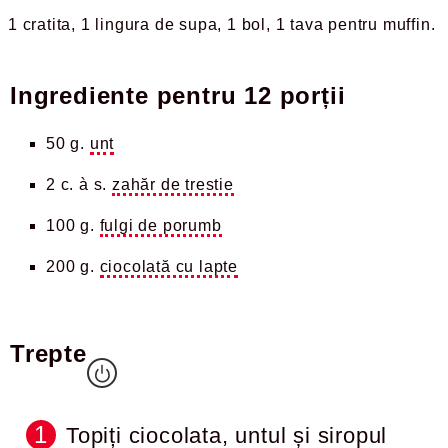
1 cratita
1 lingura de supa
1 bol
1 tava pentru muffin
Ingrediente pentru
12 porții
50 g.
unt
2 c. à s.
zahăr de trestie
100 g.
fulgi de porumb
200 g.
ciocolată cu lapte
Trepte
Topiți ciocolata, untul și siropul