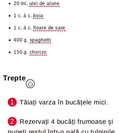
20 ml.
ulei de alune
1 c. à c.
boia
1 c. à c.
floare de sare
400 g.
spaghetti
150 g.
chorizo
Trepte
Tăiați varza în bucățele mici.
Rezervați 4 bucăți frumoase și
puneți restul într-o oală cu tulpinile.