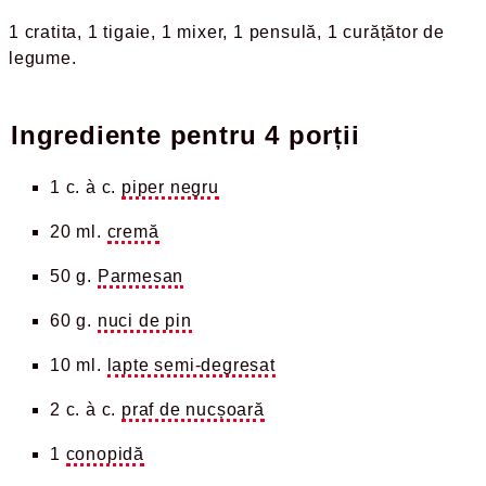
1 cratita
1 tigaie
1 mixer
1 pensulă
1 curățător de
legume
Ingrediente pentru
4 porții
1 c. à c.
piper negru
20 ml.
cremă
50 g.
Parmesan
60 g.
nuci de pin
10 ml.
lapte semi-degresat
2 c. à c.
praf de nucșoară
1
conopidă