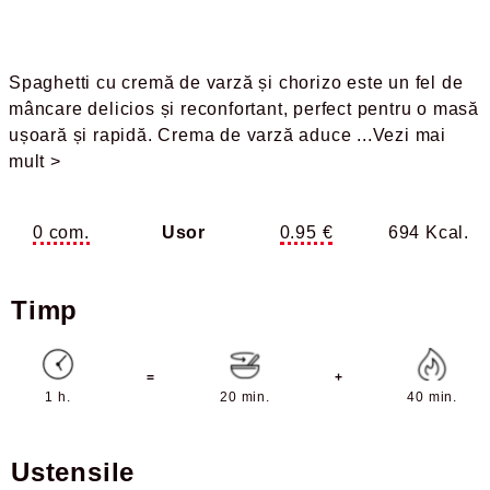
Spaghetti cu cremă de varză și chorizo este un fel de
mâncare delicios și reconfortant, perfect pentru o masă
ușoară și rapidă. Crema de varză aduce
...Vezi mai
mult >
0 com.
Usor
0.95 €
694 Kcal.
Timp
=
+
1 h.
20 min.
40 min.
Ustensile