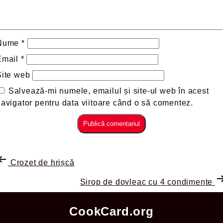
Nume
*
Email
*
Site web
Salvează-mi numele, emailul și site-ul web în acest
avigator pentru data viitoare când o să comentez.
Crozet de hrișcă
Sirop de dovleac cu 4 condimente
CookCard.org