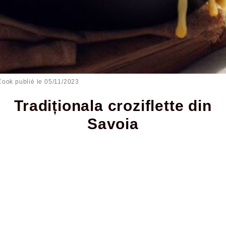
Cook publié le
05/11/2023
Tradiționala croziflette din
Savoia