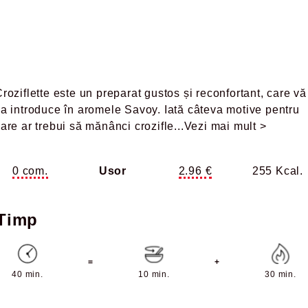
roziflette este un preparat gustos și reconfortant, care vă
a introduce în aromele Savoy. Iată câteva motive pentru
are ar trebui să mănânci crozifle
...Vezi mai mult >
0 com.
Usor
2.96 €
255 Kcal.
Timp
=
+
40 min.
10 min.
30 min.