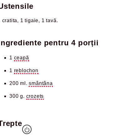
Ustensile
 cratita
1 tigaie
1 tavă
Ingrediente pentru
4 porții
1
ceapă
1
reblochon
200 ml.
smântâna
300 g.
crozets
Trepte