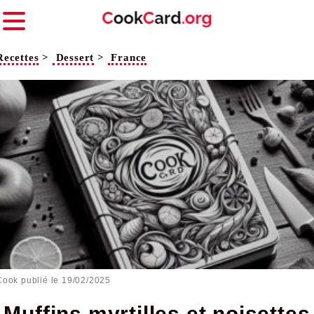
Recettes
>
Dessert
>
France
Cook publié le
19/02/2025
Muffins myrtilles et noisettes