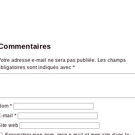
Commentaires
otre adresse e-mail ne sera pas publiée.
Les champs
obligatoires sont indiqués avec
*
Nom
*
E-mail
*
Site web
Enregistrer mon nom, mon e-mail et mon site dans le