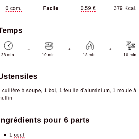
0 com.
Facile
0.59 €
379 Kcal.
Temps
=
+
+
38 min.
10 min.
18 min.
10 min.
Ustensiles
 cuillère à soupe
1 bol
1 feuille d'aluminium
1 moule à
uffin
Ingrédients pour
6 parts
1
oeuf