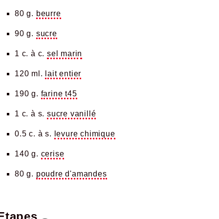
80 g.
beurre
90 g.
sucre
1 c. à c.
sel marin
120 ml.
lait entier
190 g.
farine t45
1 c. à s.
sucre vanillé
0.5 c. à s.
levure chimique
140 g.
cerise
80 g.
poudre d'amandes
Etapes