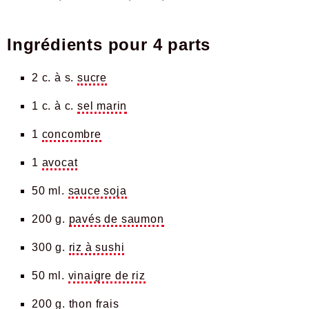
Ingrédients pour
4 parts
2 c. à s.
sucre
1 c. à c.
sel marin
1
concombre
1
avocat
50 ml.
sauce soja
200 g.
pavés de saumon
300 g.
riz à sushi
50 ml.
vinaigre de riz
200 g.
thon frais