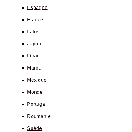
Espagne
France
Italie
Japon
Liban
Maroc
Mexique
Monde
Portugal
Roumanie
Suède