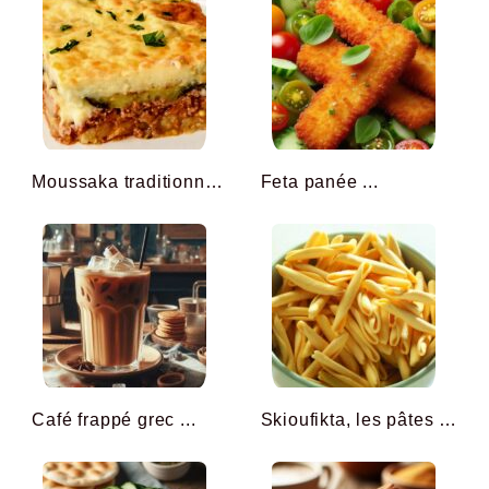
Moussaka traditionnelle g ...
Feta panée ...
Café frappé grec ...
Skioufikta, les pâtes cr ...