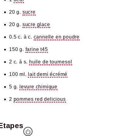
20 g.
sucre
20 g.
sucre glace
0.5 c. à c.
cannelle en poudre
150 g.
farine t45
2 c. à s.
huile de tournesol
100 ml.
lait demi écrémé
5 g.
levure chimique
2
pommes red delicious
Etapes