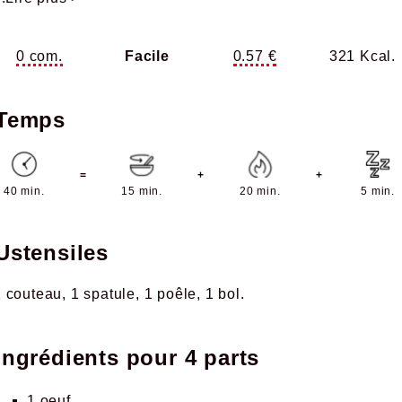
0 com.
Facile
0.57 €
321 Kcal.
Temps
=
+
+
40 min.
15 min.
20 min.
5 min.
Ustensiles
1 couteau
1 spatule
1 poêle
1 bol
Ingrédients pour
4 parts
1
oeuf