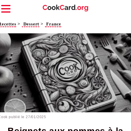
Recettes
>
Dessert
>
France
Cook publié le
27/01/2025
Beignets aux pommes à la