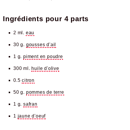
Ingrédients pour
4 parts
2 ml.
eau
30 g.
gousses d'ail
1 g.
piment en poudre
300 ml.
huile d'olive
0.5
citron
50 g.
pommes de terre
1 g.
safran
1
jaune d'oeuf