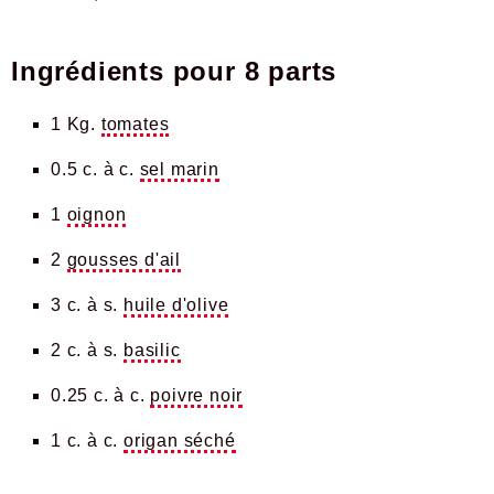
Ingrédients pour
8 parts
1 Kg.
tomates
0.5 c. à c.
sel marin
1
oignon
2
gousses d'ail
3 c. à s.
huile d'olive
2 c. à s.
basilic
0.25 c. à c.
poivre noir
1 c. à c.
origan séché