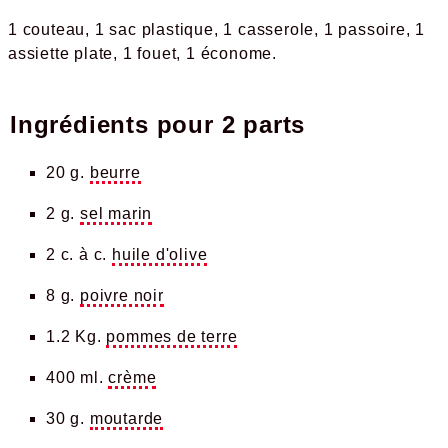
1 couteau
1 sac plastique
1 casserole
1 passoire
1
assiette plate
1 fouet
1 économe
Ingrédients pour
2 parts
20 g.
beurre
2 g.
sel marin
2 c. à c.
huile d'olive
8 g.
poivre noir
1.2 Kg.
pommes de terre
400 ml.
crème
30 g.
moutarde