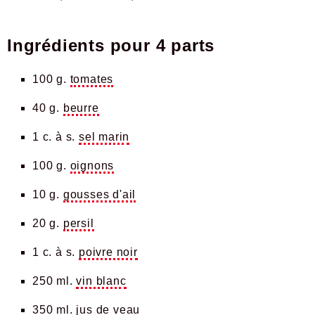
Ingrédients pour
4 parts
100 g.
tomates
40 g.
beurre
1 c. à s.
sel marin
100 g.
oignons
10 g.
gousses d'ail
20 g.
persil
1 c. à s.
poivre noir
250 ml.
vin blanc
350 ml.
jus de veau