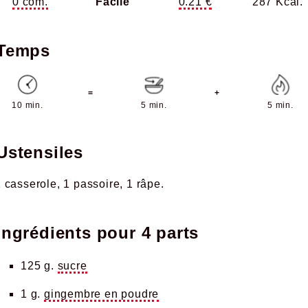
0 com.
Facile
0.21 €
287 Kcal.
Temps
=
+
10 min.
5 min.
5 min.
Ustensiles
1 casserole
1 passoire
1 râpe
Ingrédients pour
4 parts
125 g.
sucre
1 g.
gingembre en poudre