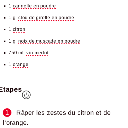
1
cannelle en poudre
1 g.
clou de girofle en poudre
1
citron
1 g.
noix de muscade en poudre
750 ml.
vin merlot
1
orange
Etapes
Râper les zestes du citron et de
l’orange.