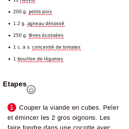
200 g.
petits pois
1.2 g.
agneau désossé
250 g.
fèves écossées
1 c. à s.
concentré de tomates
1
bouillon de légumes
Etapes
Couper la viande en cubes. Peler
et émincer les 2 gros oignons. Les
faire fondre dans une cocotte avec