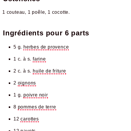
1 couteau
1 poêle
1 cocotte
Ingrédients pour
6 parts
5 g.
herbes de provence
1 c. à s.
farine
2 c. à s.
huile de friture
2
oignons
1 g.
poivre noir
8
pommes de terre
12
carottes
12
navets