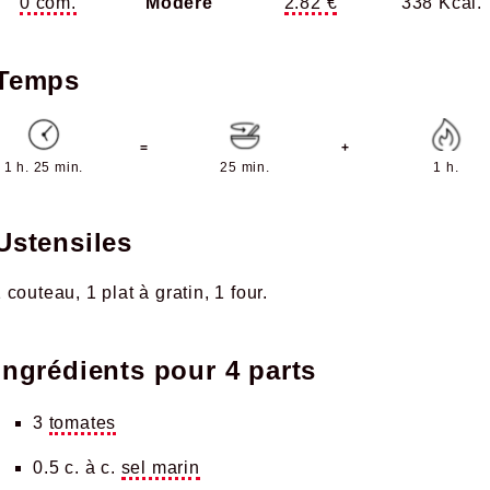
0 com.
Modéré
2.82 €
338 Kcal.
Temps
=
+
1 h. 25 min.
25 min.
1 h.
Ustensiles
1 couteau
1 plat à gratin
1 four
Ingrédients pour
4 parts
3
tomates
0.5 c. à c.
sel marin