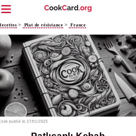
Recettes
>
Plat de résistance
>
France
Cook publié le
27/01/2025
Patlıcanlı Kebab