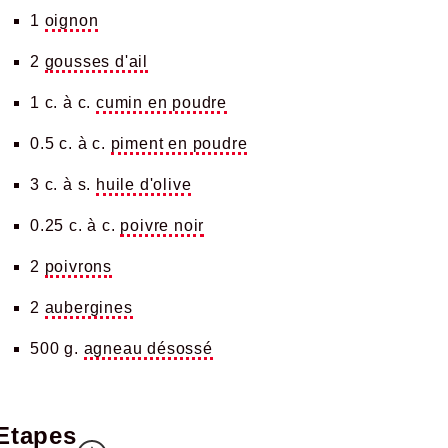
1
oignon
2
gousses d'ail
1 c. à c.
cumin en poudre
0.5 c. à c.
piment en poudre
3 c. à s.
huile d'olive
0.25 c. à c.
poivre noir
2
poivrons
2
aubergines
500 g.
agneau désossé
Etapes